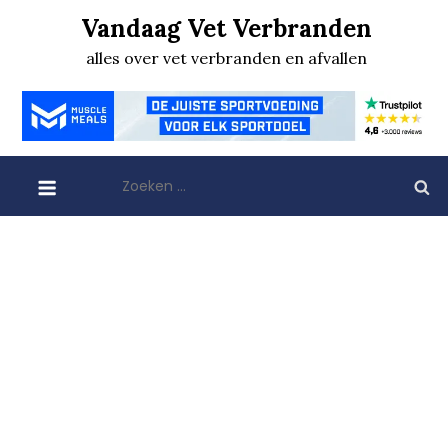
Skip
Vandaag Vet Verbranden
to
alles over vet verbranden en afvallen
content
Zoeken
naar: