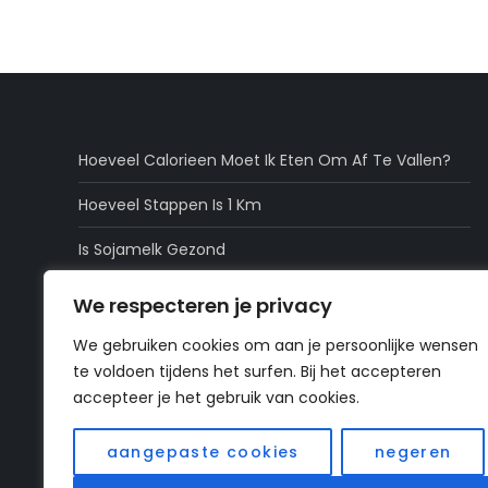
Hoeveel Calorieen Moet Ik Eten Om Af Te Vallen?
Hoeveel Stappen Is 1 Km
Is Sojamelk Gezond
Zijn Dadels Gezond
We respecteren je privacy
Is Popcorn Gezond
We gebruiken cookies om aan je persoonlijke wensen
te voldoen tijdens het surfen. Bij het accepteren
accepteer je het gebruik van cookies.
Home
»
supplementen
aangepaste cookies
negeren