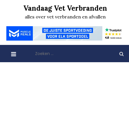
Skip
Vandaag Vet Verbranden
to
alles over vet verbranden en afvallen
content
Zoeken
naar: