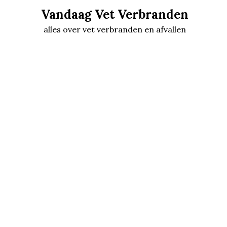
Skip
Vandaag Vet Verbranden
to
alles over vet verbranden en afvallen
content