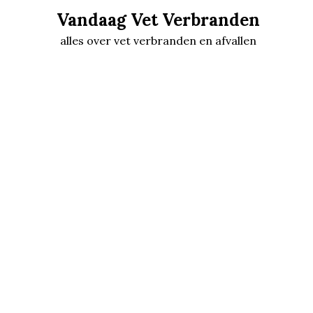
Skip
Vandaag Vet Verbranden
to
alles over vet verbranden en afvallen
content