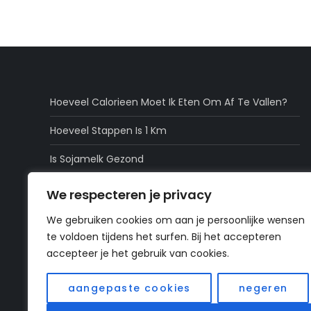
Hoeveel Calorieen Moet Ik Eten Om Af Te Vallen?
Hoeveel Stappen Is 1 Km
Is Sojamelk Gezond
Zijn Dadels Gezond
We respecteren je privacy
Is Popcorn Gezond
We gebruiken cookies om aan je persoonlijke wensen
te voldoen tijdens het surfen. Bij het accepteren
accepteer je het gebruik van cookies.
Home
»
calorieen
aangepaste cookies
negeren