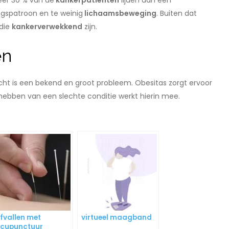
eer 30 % van de
kankerpatiënten
lijden aan een
ngspatroon en te weinig
lichaamsbeweging
. Buiten dat
 die
kankerverwekkend
zijn.
en
t is een bekend en groot probleem. Obesitas zorgt ervoor
hebben van een slechte conditie werkt hierin mee.
fvallen met
virtueel maagband
cupunctuur