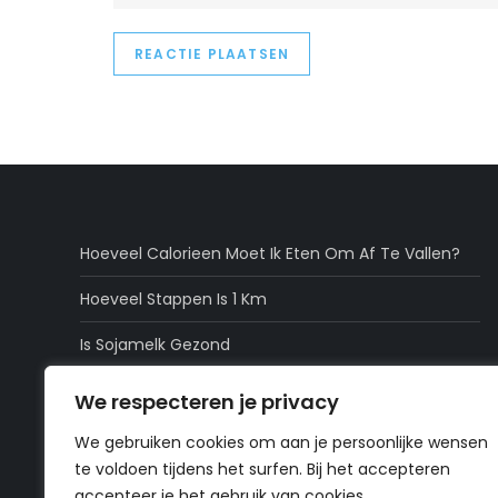
Hoeveel Calorieen Moet Ik Eten Om Af Te Vallen?
Hoeveel Stappen Is 1 Km
Is Sojamelk Gezond
Zijn Dadels Gezond
We respecteren je privacy
Is Popcorn Gezond
We gebruiken cookies om aan je persoonlijke wensen
te voldoen tijdens het surfen. Bij het accepteren
accepteer je het gebruik van cookies.
Home
»
3 redenen om gewicht te verliezen nu