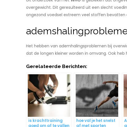
Uit onderzoek van het
WHO
is gebleken dat ongev
overgewicht. Dit geresulteerd uit een slecht voedi
ongezond voedsel extreem veel stoffen bevatten
ademshalingproblem
Het hebben van ademhalingsproblemen bij overwich
dat de longen kleiner worden in omvang. Ook heb 
Gerelateerde Berichten:
is krachttraining
hoe val je het snelst
A
goed om af te vallen
af met sporten
a