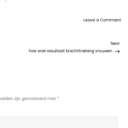
on
Leave a Comment
3
re
om
Nex
Next
gew
Post
hoe snel resultaat krachttraining vrouwen
te
ver
nu
 velden zijn gemarkeerd met
*