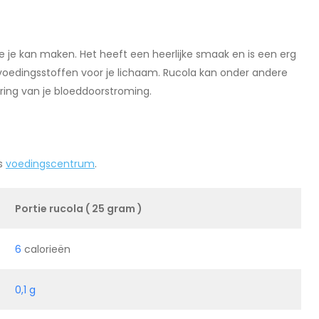
die je kan maken. Het heeft een heerlijke smaak en is een erg
oedingsstoffen voor je lichaam. Rucola kan onder andere
ring van je bloeddoorstroming.
ns
voedingscentrum
.
Portie rucola ( 25 gram )
6
calorieën
0,1 g