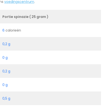
ens
voedingscentrum
.
Portie spinazie ( 25 gram )
6
calorieën
0,2 g
0 g
0,2 g
0 g
0,5 g